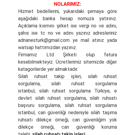
NOLARIMIZ:
Hizmet bedellerini, yukarıdaki şemaya göre
aşağıdaki banka hesap nomuza yatırınız.
Açıklama kısmını şirket ise vergi no ve adını,
şahıs ise tc no ve adını yazınız adresleriniz
adnanesturk@gmail.com
ye mail atınız yada
watsap hattımızdan yazınız.
Firmamız Ltd Şirketi olup fatura
kesebilmekteyiz. Ücretlerimiz sitemizde diğer
katagorilerde yer almaktadır.
Silah ruhsat takip işleri
, silah ruhsat
sorgulama, silah ruhsat sorgulama
istanbul, silah ruhsat sorgulama Türkiye, e
devlet silah ruhsat sorgulama, silah ruhsatı
başvuru sorgulama, silah ruhsat sorgulama
istanbul, can güvenliği nedeniyle silah taşıma
ruhsatı dilekçe örneği, can güvenliğim yok
dilekçe örneği, can güvenliği koruma
talebi,
silah ruhsatı takip işleri
,