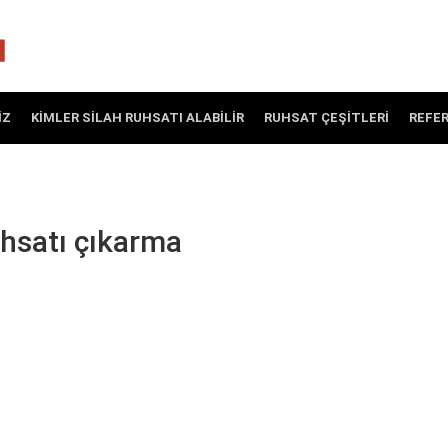
IZ
KIMLER SILAH RUHSATI ALABILIR
RUHSAT ÇEŞITLERI
REFE
uhsatı çıkarma