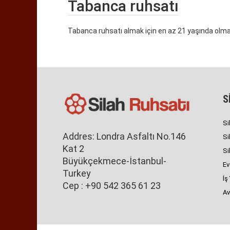
Tabanca ruhsatı
Tabanca ruhsatı almak için en az 21 yaşında olma
S
Si
Addres: Londra Asfaltı No.146
Si
Kat 2
Si
Büyükçekmece-İstanbul-
Ev
Turkey
İş
Cep : +90 542 365 61 23
Av