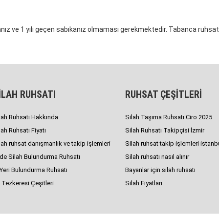
nız ve 1 yılı geçen sabıkanız olmaması gerekmektedir. Tabanca ruhsatl
İLAH RUHSATI
RUHSAT ÇEŞİTLERİ
lah Ruhsatı Hakkında
Silah Taşıma Ruhsatı Ciro 2025
lah Ruhsatı Fiyatı
Silah Ruhsatı Takipçisi İzmir
lah ruhsat danışmanlık ve takip işlemleri
Silah ruhsat takip işlemleri istanb
de Silah Bulundurma Ruhsatı
Silah ruhsatı nasıl alınır
 Yeri Bulundurma Ruhsatı
Bayanlar için silah ruhsatı
 Tezkeresi Çeşitleri
Silah Fiyatları