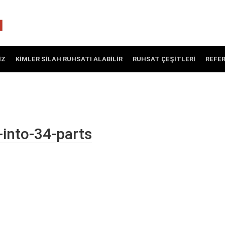
IZ
KIMLER SILAH RUHSATI ALABILIR
RUHSAT ÇEŞITLERI
REFE
into-34-parts