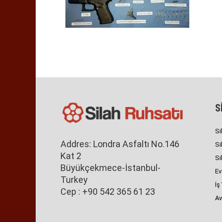
S
Si
Addres: Londra Asfaltı No.146
Si
Kat 2
Si
Büyükçekmece-İstanbul-
Ev
Turkey
İş
Cep : +90 542 365 61 23
Av