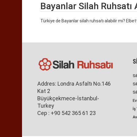
Bayanlar Silah Ruhsatı A
Türkiye de Bayanlar silah ruhsatı alabilir mi? Elbet
S
Si
Addres: Londra Asfaltı No.146
Si
Kat 2
Si
Büyükçekmece-İstanbul-
Ev
Turkey
İş
Cep : +90 542 365 61 23
Av