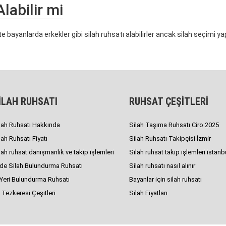
labilir mi
te bayanlarda erkekler gibi silah ruhsatı alabilirler ancak silah seçimi y
İLAH RUHSATI
RUHSAT ÇEŞİTLERİ
lah Ruhsatı Hakkında
Silah Taşıma Ruhsatı Ciro 2025
lah Ruhsatı Fiyatı
Silah Ruhsatı Takipçisi İzmir
lah ruhsat danışmanlık ve takip işlemleri
Silah ruhsat takip işlemleri istanb
de Silah Bulundurma Ruhsatı
Silah ruhsatı nasıl alınır
 Yeri Bulundurma Ruhsatı
Bayanlar için silah ruhsatı
 Tezkeresi Çeşitleri
Silah Fiyatları