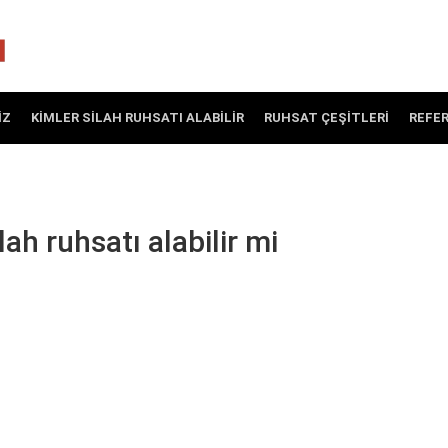
IZ
KIMLER SILAH RUHSATI ALABILIR
RUHSAT ÇEŞITLERI
REFE
lah ruhsatı alabilir mi