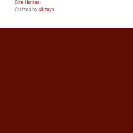
Site Haritası
.
Crafted by
pikzayn